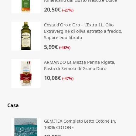
Americano dal Gusto Fresco e Dolce
20,50€
(-27%)
Costa d'Oro d’Oro – L’Extra 1L. Olio
Extravergine di oliva estratto a freddo.
Sapore equilibrato
5,99€
(-48%)
ARMANDO La Mezza Penna Rigata,
Pasta di Semola di Grano Duro
10,08€
(-47%)
Casa
GEMITEX Completo Letto Cotone In,
100% COTONE