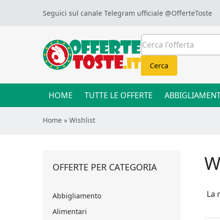
Skip to content
Seguici sul canale Telegram ufficiale
@OfferteToste
Cerca:
Cerca
HOME
TUTTE LE OFFERTE
ABBIGLIAMEN
Home
»
Wishlist
Wi
OFFERTE PER CATEGORIA
La 
Abbigliamento
Alimentari