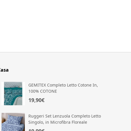
Casa
GEMITEX Completo Letto Cotone In,
100% COTONE
19,90€
Ruggeri Set Lenzuola Completo Letto
Singolo, in Microfibra Floreale
Azzurro
19,99€