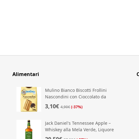
Alimentari
Mulino Bianco Biscotti Frollini
Nascondini con Cioccolato da
Mordere
3,10€
4,90€
(-37%)
Jack Daniel's Tennessee Apple –
Whiskey alla Mela Verde, Liquore
Americano dal Gusto Fresco e Dolce
20,50€