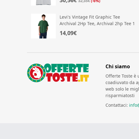
32,35€
(-6%)
Levi's Vintage Fit Graphic Tee
Archival 2Hp Tee, Archival 2hp Tee 1
D
14,09€
Chi siamo
Offerte Toste è 
coadiuvato da ap
web solo le migl
risparmiatosti
Contattaci:
info