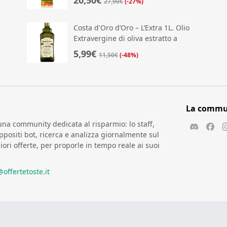
27,90€
(-27%)
Costa d'Oro d’Oro – L’Extra 1L. Olio
Extravergine di oliva estratto a
freddo. Sapore equilibrato
5,99€
11,50€
(-48%)
La commun
una community dedicata al risparmio: lo staff,
positi bot, ricerca e analizza giornalmente sul
iori offerte, per proporle in tempo reale ai suoi
@offertetoste.it