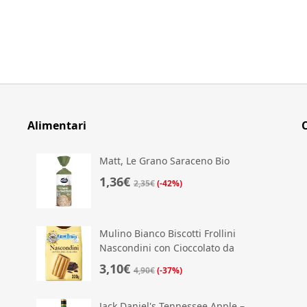
Alimentari
Matt, Le Grano Saraceno Bio
1,36€
2,35€
(-42%)
Mulino Bianco Biscotti Frollini
Nascondini con Cioccolato da
Mordere
3,10€
4,90€
(-37%)
Jack Daniel's Tennessee Apple –