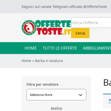
Skip to content
Seguici sul canale Telegram ufficiale
@OfferteToste
Cerca:
Cerca
HOME
TUTTE LE OFFERTE
ABBIGLIAMEN
Home
»
Barba e rasatura
B
Filtra per venditore
Applica filtro
Applica