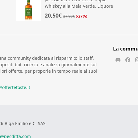
Whiskey alla Mela Verde, Liquore
Americano dal Gusto Fresco e Dolce
20,50€
27,90€
(-27%)
La commun
una community dedicata al risparmio: lo staff,
positi bot, ricerca e analizza giornalmente sul
iori offerte, per proporle in tempo reale ai suoi
@offertetoste.it
di Biga Emilio e C. SAS
i@pecditta.com