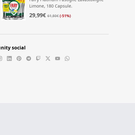
Limone, 180 Capsule.
29,99€
61,80€
(-51%)
ity social