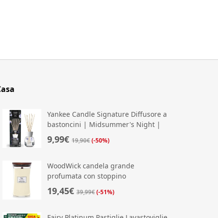
Casa
Yankee Candle Signature Diffusore a
bastoncini | Midsummer's Night |
100 ml | Fino
9,99€
19,90€
(-50%)
WoodWick candela grande
profumata con stoppino
scoppiettante | Island Coconut |
19,45€
39,99€
(-51%)
Durata Fino a 130 Ore
Fairy Platinum Pastiglie Lavastoviglie