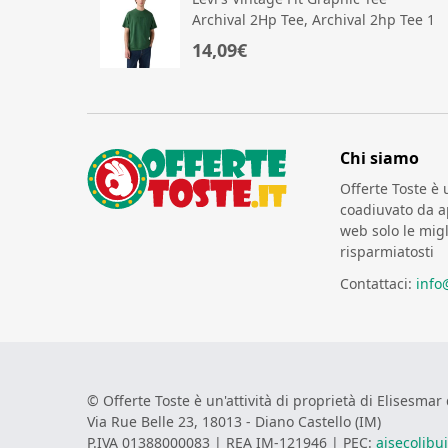
Archival 2Hp Tee, Archival 2hp Tee 1
D
14,09€
Chi siamo
Offerte Toste è 
coadiuvato da ap
web solo le migl
risparmiatosti
Contattaci:
info
© Offerte Toste è un'attività di proprietà di Elisesmar 
Via Rue Belle 23, 18013 - Diano Castello (IM)
P.IVA 01388000083 | REA IM-121946 | PEC:
aisecolibu