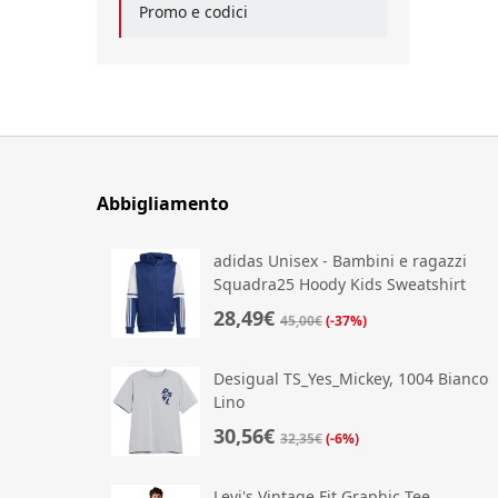
Promo e codici
Abbigliamento
adidas Unisex - Bambini e ragazzi
Squadra25 Hoody Kids Sweatshirt
28,49€
45,00€
(-37%)
Desigual TS_Yes_Mickey, 1004 Bianco
Lino
30,56€
32,35€
(-6%)
Levi's Vintage Fit Graphic Tee