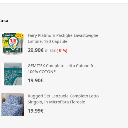
Casa
Fairy Platinum Pastiglie Lavastoviglie
Limone, 180 Capsule.
29,99€
61,80€
(-51%)
GEMITEX Completo Letto Cotone In,
100% COTONE
19,90€
Ruggeri Set Lenzuola Completo Letto
Singolo, in Microfibra Floreale
Azzurro
19,99€