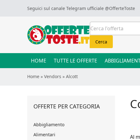
Skip to content
Seguici sul canale Telegram ufficiale
@OfferteToste
Cerca:
Cerca
HOME
TUTTE LE OFFERTE
ABBIGLIAMEN
Home
»
Vendors
»
Alcott
C
OFFERTE PER CATEGORIA
Abbigliamento
Alimentari
Al m