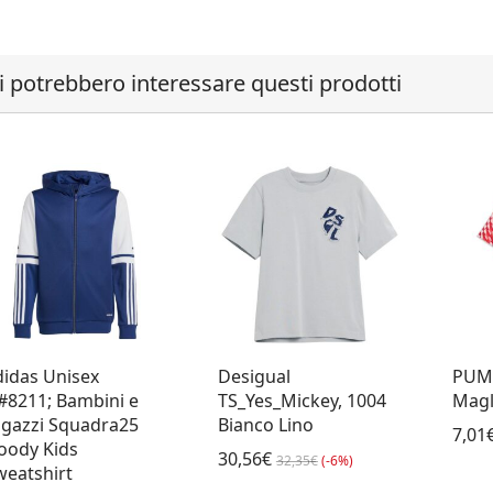
i potrebbero interessare questi prodotti
didas Unisex
Desigual
PUM
#8211; Bambini e
TS_Yes_Mickey, 1004
Magl
agazzi Squadra25
Bianco Lino
7,01
oody Kids
30,56€
32,35€
(-6%)
weatshirt