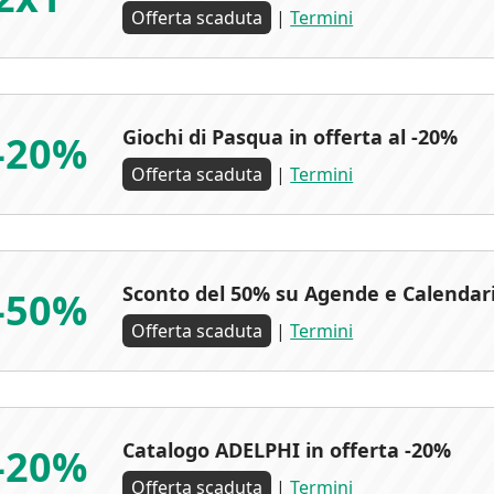
Offerta scaduta
|
Termini
Giochi di Pasqua in offerta al -20%
-20%
Offerta scaduta
|
Termini
Sconto del 50% su Agende e Calendar
-50%
Offerta scaduta
|
Termini
Catalogo ADELPHI in offerta -20%
-20%
Offerta scaduta
|
Termini